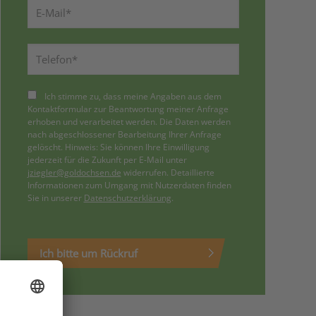
Ich stimme zu, dass meine Angaben aus dem
Kontaktformular zur Beantwortung meiner Anfrage
erhoben und verarbeitet werden. Die Daten werden
nach abgeschlossener Bearbeitung Ihrer Anfrage
gelöscht. Hinweis: Sie können Ihre Einwilligung
jederzeit für die Zukunft per E-Mail unter
jziegler@goldochsen.de
widerrufen. Detaillierte
Informationen zum Umgang mit Nutzerdaten finden
Sie in unserer
Datenschutzerklärung
.
Ich bitte um Rückruf