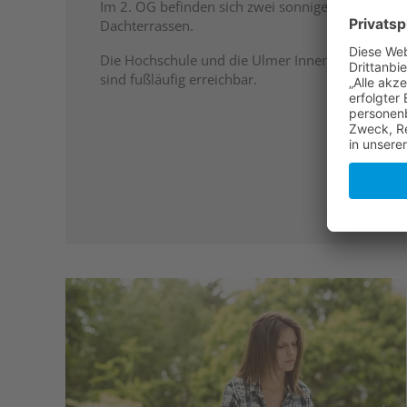
Im 2. OG befinden sich zwei sonnige
Dachterrassen.
Die Hochschule und die Ulmer Innenstadt
sind fußläufig erreichbar.