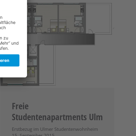
Freie
Studentenapartments Ulm
Erstbezug im Ulmer Studentenwohnheim
15. September 2015.