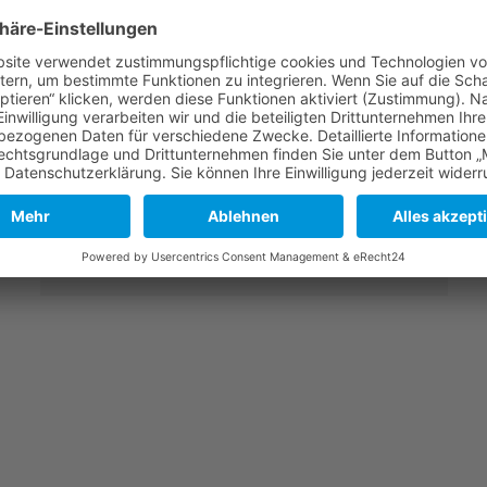
In den Mietpreisen des Ulmer
Studentenwohnheims sind bis auf
Telefon-/Kabel- und GEZ-Gebühren alle
Kosten enthalten.
Es stehen 7 PKW-Stellplätze für je 60,00 €
mtl. zur Verfügung!
Mehr