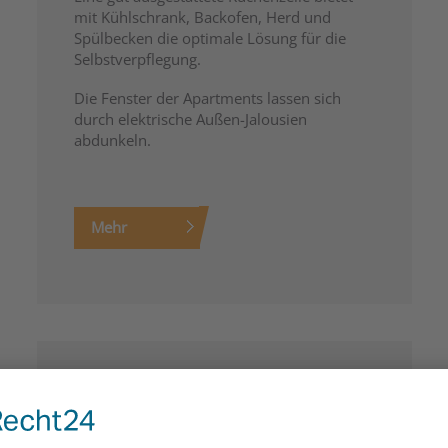
mit Kühlschrank, Backofen, Herd und
Spülbecken die optimale Lösung für die
Selbstverpflegung.
Die Fenster der Apartments lassen sich
durch elektrische Außen-Jalousien
abdunkeln.
Mehr
Preise
Studentenapartment Ulm