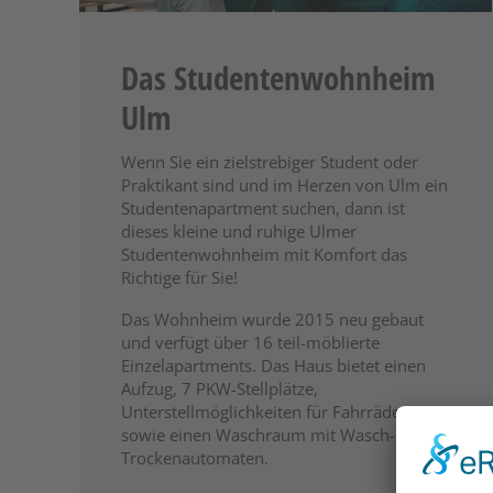
Das Studentenwohnheim
Ulm
Wenn Sie ein zielstrebiger Student oder
Praktikant sind und im Herzen von Ulm ein
Studentenapartment suchen, dann ist
dieses kleine und ruhige Ulmer
Studentenwohnheim mit Komfort das
Richtige für Sie!
Das Wohnheim wurde 2015 neu gebaut
und verfügt über 16 teil-möblierte
Einzelapartments. Das Haus bietet einen
Aufzug, 7 PKW-Stellplätze,
Unterstellmöglichkeiten für Fahrräder
sowie einen Waschraum mit Wasch- und
Trockenautomaten.